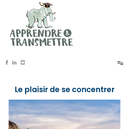
Mémoire, méthodologie, oral avec Anne de Pomereu
Apprendre et Transmettre
Le plaisir de se concentrer