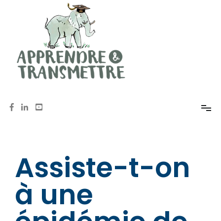
Mémoire, méthodologie, oral avec Anne de Pomereu
Apprendre et Transmettre
Assiste-t-on
à une