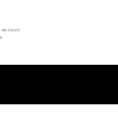
s de cours.
s.