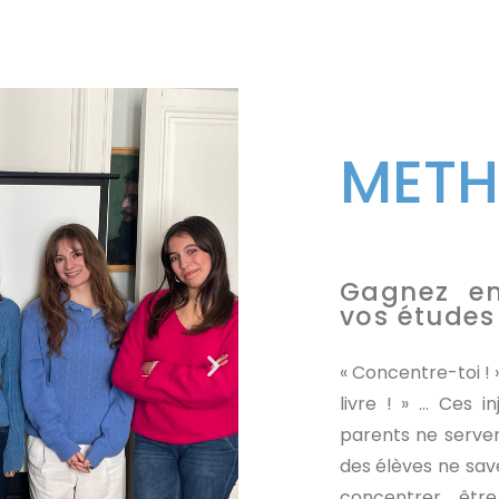
METH
Gagnez en 
vos études
« Concentre-toi ! »,
livre ! » … Ces i
parents ne serven
des élèves ne sa
concentrer, être