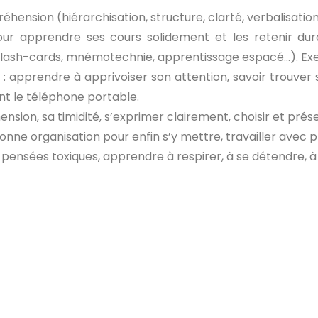
hension (hiérarchisation, structure, clarté, verbalisatio
our apprendre ses cours solidement et les retenir du
lash-cards, mnémotechnie, apprentissage espacé…). Exerc
n
: apprendre à apprivoiser son attention, savoir trouver 
nt le téléphone portable.
nsion, sa timidité, s’exprimer clairement, choisir et pré
bonne organisation pour enfin s’y mettre, travailler avec 
s pensées toxiques, apprendre à respirer, à se détendre, à 