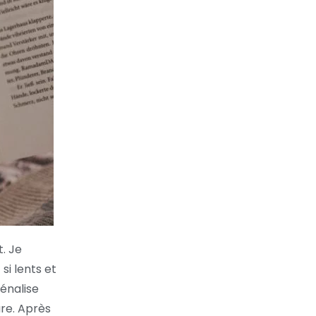
t. Je
si lents et
énalise
ure. Après