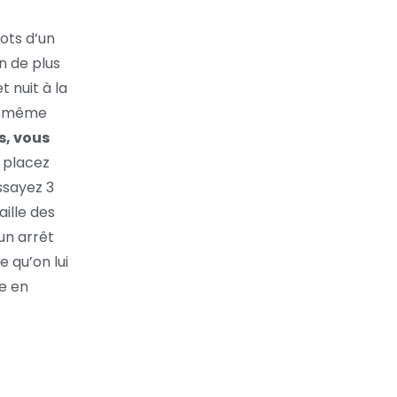
mots d’un
n de plus
t nuit à la
en même
s, vous
 placez
essayez 3
ille des
 un arrêt
 qu’on lui
ie en