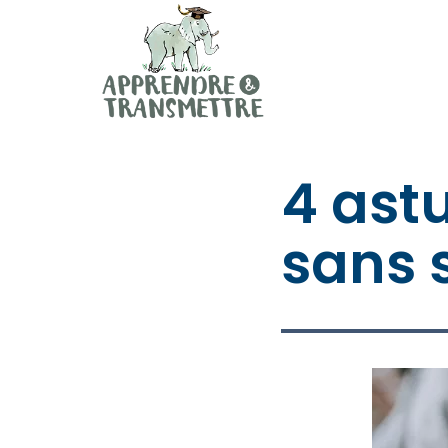
Mémoire, méthodologie, oral avec Anne de Pomer
Apprendre et Transmettre
4 astu
sans 