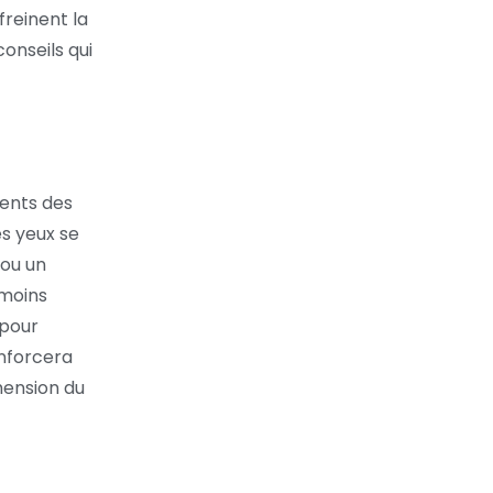
freinent la
onseils qui
ients des
es yeux se
 ou un
 moins
 pour
enforcera
hension du