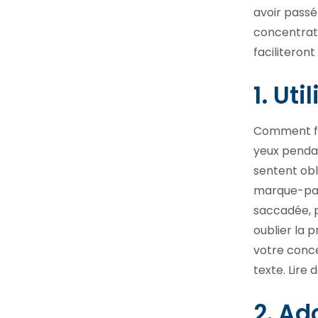
avoir passé
concentrati
faciliteront
1. Ut
Comment fai
yeux pendant
sentent obl
marque-page
saccadée, pl
oublier la p
votre conce
texte. Lire 
2. Ad