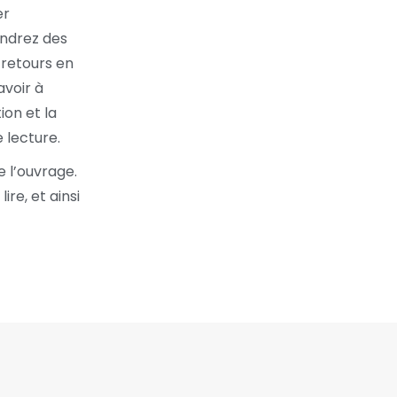
er
endrez des
 retours en
avoir à
on et la
 lecture.
e l’ouvrage.
ire, et ainsi