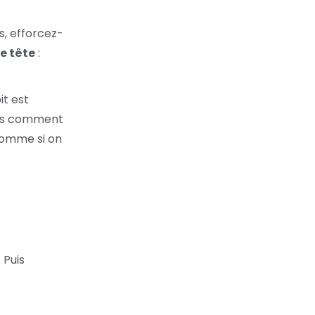
cs, efforcez-
e tête
:
it est
ais comment
comme si on
 Puis