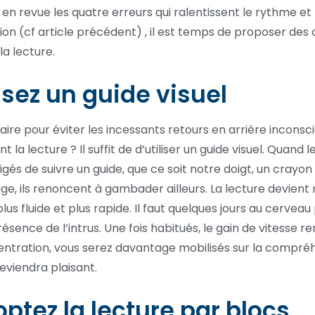
 en revue les quatre erreurs qui ralentissent le rythme et 
on (cf article précédent) , il est temps de proposer des c
 la lecture.
ilisez un guide visuel
re pour éviter les incessants retours en arrière inconsc
 la lecture ? Il suffit de d’utiliser un guide visuel. Quand l
igés de suivre un guide, que ce soit notre doigt, un crayon
, ils renoncent à gambader ailleurs. La lecture devient
us fluide et plus rapide. Il faut quelques jours au cerveau
résence de l’intrus. Une fois habitués, le gain de vitesse r
ntration, vous serez davantage mobilisés sur la compré
deviendra plaisant.
optez la lecture par blocs