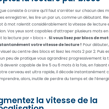
çue consiste à croire qu’il faut s’arrêter sur chacun des 
les enregistrer, les lire un par un, comme un débutant. Rie
mot à mot ralentit considérablement la vitesse de lecture e
ion. Vos yeux sont capables d’attraper plusieurs mots 
 la lecture par « blocs » .
Si vous lisez par blocs de mot
stantanément votre vitesse de lecture !
Pour débuter,
visuel au centre des blocs et lisez les mots 2 par 2. Puis 
 un peu de pratique vous agrandirez progressivement la ta
’à devenir capable de lire 5 ou 6 mots à la fois, en faisant
Votre cerveau est ultra rapide, il décode instantanément ce
prendre, alors, inutile de perdre du temps et de l’énerg
gmentez la vitesse de la
calisation