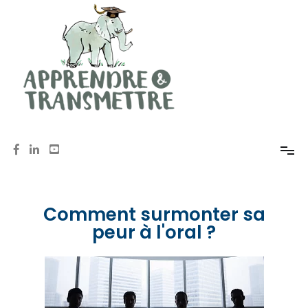
Mémoire, méthodologie, oral avec Anne de Pomereu
Apprendre et Transmettre
Comment surmonter sa
peur à l'oral ?