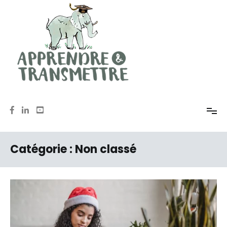
Aller
au
contenu
Mémoire, méthodologie, oral avec Anne de Pomereu
Apprendre et Transmettre
Catégorie :
Non classé