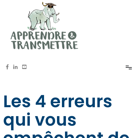
Mémoire, méthodologie, oral avec Anne de Pomereu
Apprendre et Transmettre
Les 4 erreurs
qui vous