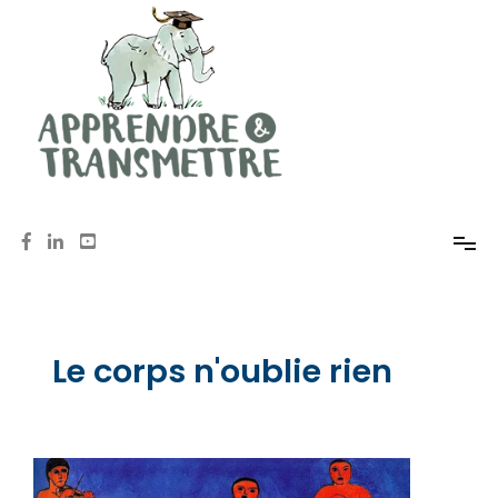
Mémoire, méthodologie, oral avec Anne de Pomereu
Apprendre et Transmettre
Le corps n'oublie rien