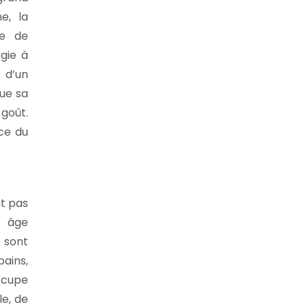
e, la
ce de
gie à
r d’un
que sa
 goût.
ce du
t pas
s âge
s sont
bains,
occupe
le, de