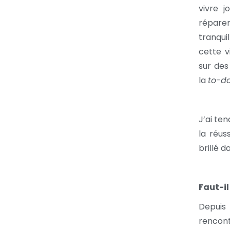
vivre j
répare
tranqui
cette v
sur des
la
to-do
J’ai ten
la réus
brillé d
Faut-il
Depuis 
rencontr