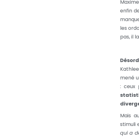
Maxime,
enfin de
manque 
les ord
pas, il 
Désord
Kathlee
mené un
: ceux
statis
diverg
Mais au
stimuli
qui a d