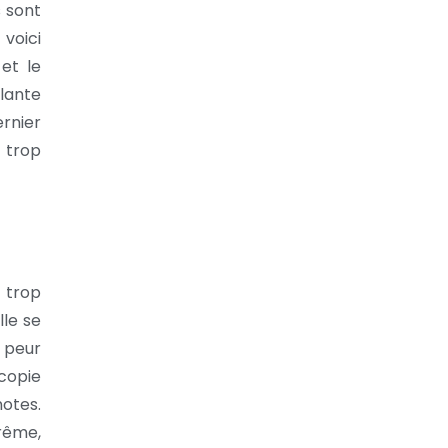
s sont
 voici
et le
lante
ernier
 trop
e trop
lle se
 peur
copie
notes.
trême,