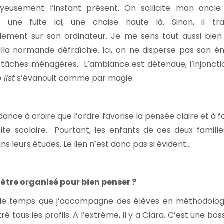
oyeusement l’instant présent. On sollicite mon oncle
r une fuite ici, une chaise haute là. Sinon, il trav
llement sur son ordinateur. Je me sens tout aussi bien
illa normande défraîchie. Ici, on ne disperse pas son é
 tâches ménagères. L’ambiance est détendue, l’injoncti
 list
s’évanouit comme par magie.
dance à croire que l’ordre favorise la pensée claire et à fo
site scolaire. Pourtant, les enfants de ces deux famill
ans leurs études. Le lien n’est donc pas si évident…
 être organisé pour bien penser ?
le temps que j’accompagne des élèves en méthodologie
é tous les profils. A l’extrême, il y a Clara. C’est une bo