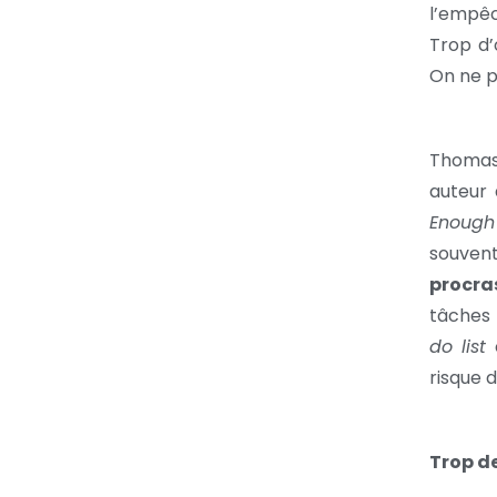
l’empêc
Trop d’
On ne pe
Thomas
auteur 
Enoug
souve
procra
tâches 
do list
o
risque 
Trop de