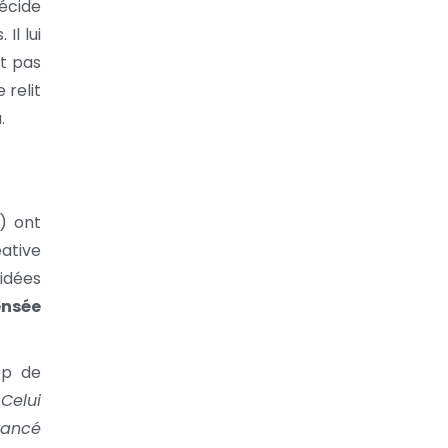
décide
Il lui
it pas
 relit
.
) ont
ative
idées
ensée
op de
:
Celui
vancé