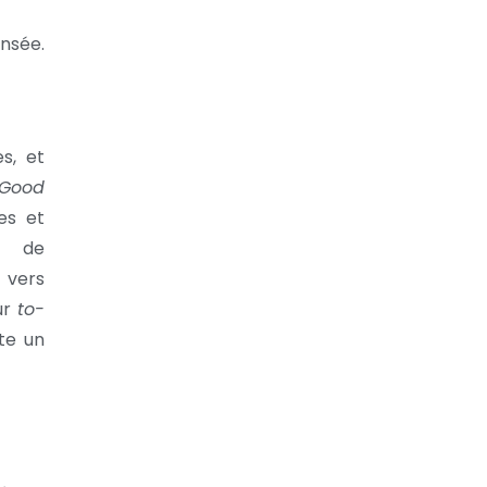
ensée.
s, et
 Good
es et
ru
de
 vers
eur
to-
rte un