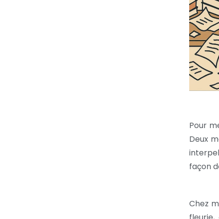
Pour me
Deux ma
interpe
façon d
Chez me
fleurie