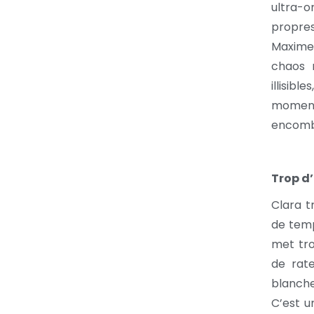
ultra-or
propres
Maxime.
chaos 
illisibl
moment 
encomb
Trop d
Clara t
de temp
met tro
de rate
blanche
C’est u