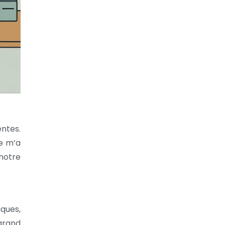
entes.
e m’a
 notre
ques,
grand