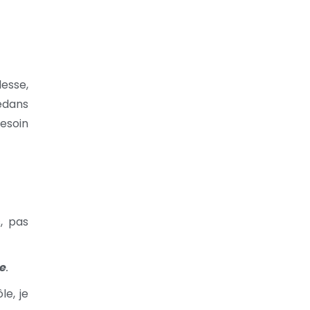
esse,
edans
besoin
, pas
re
.
le, je