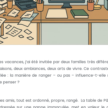
s vacances, j’ai été invitée par deux familles très différ
isons, deux ambiances, deux arts de vivre. Ce contrast
llée : la manière de ranger – ou pas – influence-t-elle
e penser ?
s amis, tout est ordonné, propre, rangé. La table de Pâ
, dressée sur une nappe immaculée, met en valeur le 