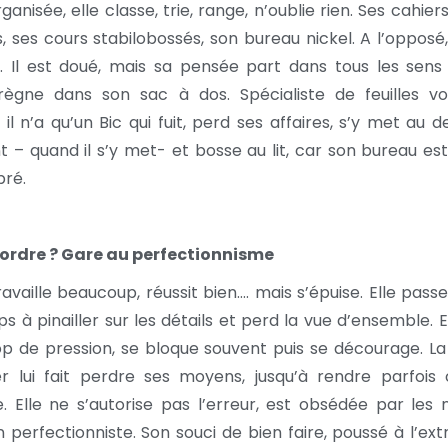
ganisée, elle classe, trie, range, n’oublie rien. Ses cahier
, ses cours stabilobossés, son bureau nickel. A l’opposé,
 Il est doué, mais sa pensée part dans tous les sens 
règne dans son sac à dos. Spécialiste de feuilles vo
es, il n’a qu’un Bic qui fuit, perd ses affaires, s’y met au d
– quand il s’y met- et bosse au lit, car son bureau est
ré.
’ordre ? Gare au perfectionnisme
ravaille beaucoup, réussit bien…. mais s’épuise. Elle pass
s à pinailler sur les détails et perd la vue d’ensemble. E
p de pression, se bloque souvent puis se décourage. La
r lui fait perdre ses moyens, jusqu’à rendre parfois 
. Elle ne s’autorise pas l’erreur, est obsédée par les 
n perfectionniste. Son souci de bien faire, poussé à l’ex