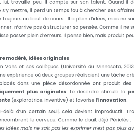
 lui, travaille peu. Il compte sur son talent. Quand il 
 s’y mettre, il perd un temps fou à chercher ses affaires. 
toujours un bout de cours. Il a plein d’idées, mais ne sa
onner, n’arrive pas à structurer sa pensée. Comme il ne se
laisse passer plein d’erreurs. Il pense bien, mais produit peu
re modéré, idées originales
n Vohs et ses collègues (Université du Minnesota, 2013
e expérience où deux groupes réalisaient une tâche cré
 placés dans une pièce désordonnée ont produit des 
tiquement plus originales
. Le désordre stimule la
p
ente
(exploratrice, inventive) et favorise l’
innovation
.
-delà d’un certain seuil, cela devient improductif. Tr
 encombrent le cerveau. Comme le disait déjà Périclès 
es idées mais ne sait pas les exprimer n’est pas plus a