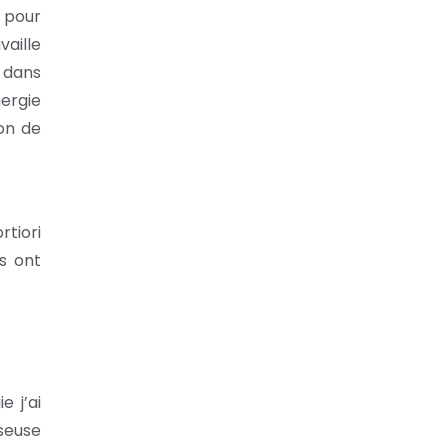
 pour
aille
 dans
nergie
on de
rtiori
es ont
 j’ai
sseuse