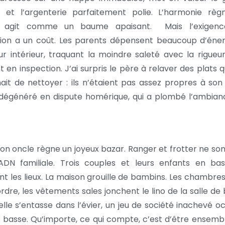
 et l’argenterie parfaitement polie. L’harmonie règn
 agit comme un baume apaisant. Mais l’exigen
ion a un coût. Les parents dépensent beaucoup d’éner
eur intérieur, traquant la moindre saleté avec la rigueu
t en inspection. J’ai surpris le père à relaver des plats 
enait de nettoyer : ils n’étaient pas assez propres à son
dégénéré en dispute homérique, qui a plombé l’ambian
n oncle règne un joyeux bazar. Ranger et frotter ne son
’ADN familiale. Trois couples et leurs enfants en ba
t les lieux. La maison grouille de bambins. Les chambre
rdre, les vêtements sales jonchent le lino de la salle de 
selle s’entasse dans l’évier, un jeu de société inachevé 
e basse. Qu’importe, ce qui compte, c’est d’être ensemb