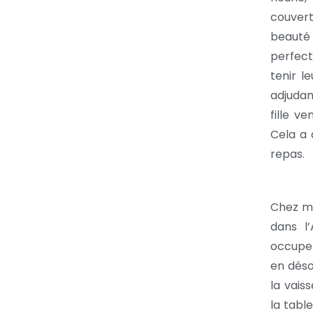
couvert
beauté
perfect
tenir l
adjudan
fille v
Cela a 
repas.
Chez mo
dans l
occupen
en déso
la vais
la tabl