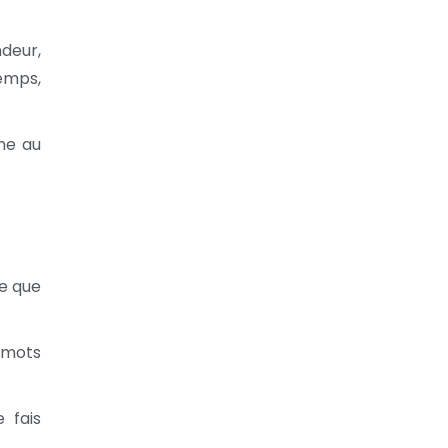
deur,
emps,
ne au
ce que
 mots
 fais