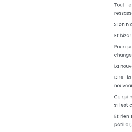
Tout e
ressass
Si on n
Et biza
Pourqu
change 
La nouv
Dire l
nouveau
Ce qui 
s’il es
Et rien
pétiller