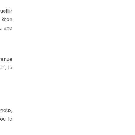
illir
 d’en
t une
venue
é, la
ieux,
ou la