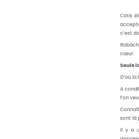
Côté é
accepte
c’est do
Rabâche
cœur.
Seule l
D’où la
A condi
l’on ve
Connaît
sont là 
Il y a 
apprend