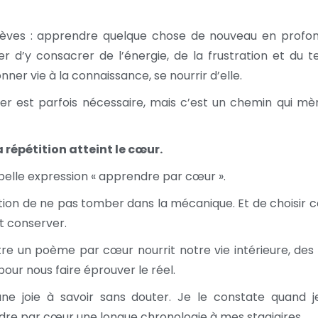
lèves : apprendre quelque chose de nouveau en profon
r d’y consacrer de l’énergie, de la frustration et du t
nner vie à la connaissance, se nourrir d’elle.
r est parfois nécessaire, mais c’est un chemin qui mè
a répétition atteint le cœur.
 belle expression « apprendre par cœur ».
tion de ne pas tomber dans la mécanique. Et de choisir 
ut conserver.
re un poème par cœur nourrit notre vie intérieure, des
pour nous faire éprouver le réel.
une joie à savoir sans douter. Je le constate quand je
re par cœur une longue chronologie à mes stagiaires.