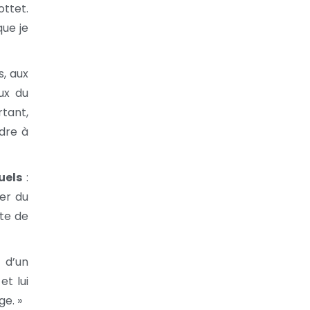
ottet.
ue je
, aux
ux du
rtant,
ndre à
uels
:
er du
ête de
n d’un
et lui
ge. »