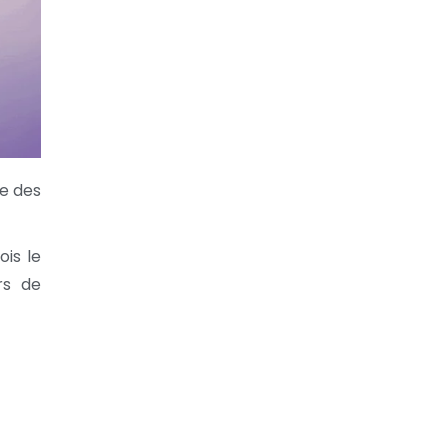
ée des
ois le
rs de