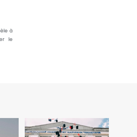
dèle à
er le