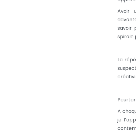
Avoir 
davanta
savoir 
spirale 
La répé
suspect
créativi
Pourtan
A chaqu
je l’ap
contemp