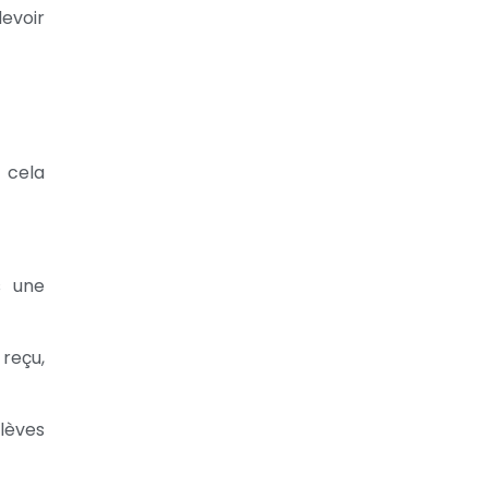
evoir
 cela
s une
 reçu,
lèves