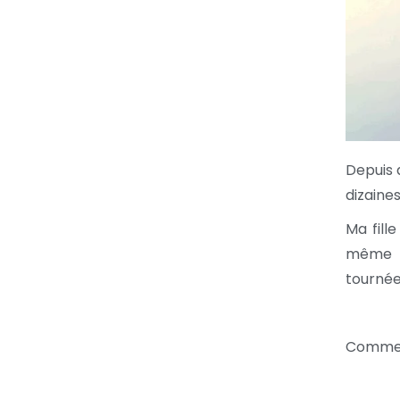
Depuis 
dizaines
Ma fill
même c
tournée
Comment