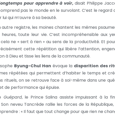
t longtemps pour apprendre à voir
,
disait Philippe Jacc
omprend pas le monde en le survolant. C’est le regard q
 lui qui m’ouvre à sa beauté.
 autre registre, les moines chantent les mêmes psaumes
eures, toute leur vie. C’est incompréhensible aux ye
cela ne « sert à rien » au sens de la productivité. Et pou
récisément cette répétition qui libère l’attention, enge
ion à Dieu et tisse les liens de la communauté.
losophe
Byung-Chul Han
évoque la
disparition des rit
mes répétées qui permettent d’habiter le temps et cré
ans rituels, on se retrouve face à soi-même dans une qu
s et de performance qui épuise.
e
Guépard
, le Prince Salina assiste impuissant à la fi
Son neveu Tancrède rallie les forces de la République, 
mprendre : « Il faut que tout change pour que rien ne chan