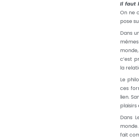
Il fau
On ne c
pose sur
Dans un
mêmes h
monde, 
c’est p
la relat
Le phi
ces for
lien. S
plaisir
Dans L
monde. 
fait co