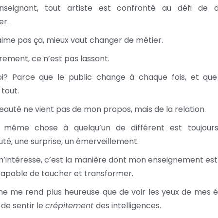
nseignant, tout artiste est confronté au défi de d
er.
’aime pas ça, mieux vaut changer de métier.
rrement, ce n’est pas lassant.
oi? Parce que le public change à chaque fois, et que
tout.
eauté ne vient pas de mon propos, mais de la relation.
a même chose à quelqu’un de différent est toujour
té, une surprise, un émerveillement.
m’intéresse, c’est la manière dont mon enseignement est
t capable de toucher et transformer.
 ne me rend plus heureuse que de voir les yeux de mes é
, de sentir le
crépitement
des intelligences.