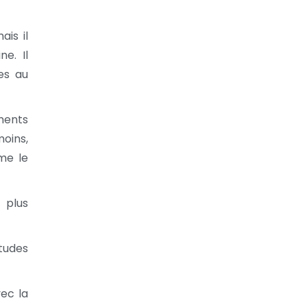
ais il
e. Il
es au
ments
oins,
me le
 plus
tudes
ec la