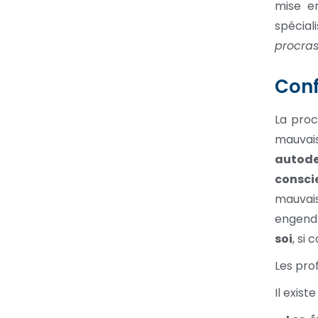
mise e
spécial
procras
Confl
La proc
mauvai
autode
consci
mauvais
engendr
soi
, si
Les pro
Il exist