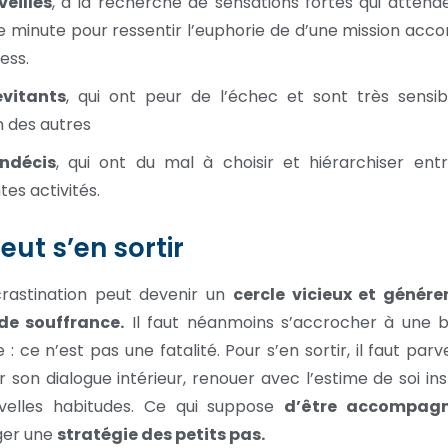
veillés
, à la recherche de sensations fortes qui attend
e minute pour ressentir l’euphorie de d’une mission acc
ess.
évitants
, qui ont peur de l’échec et sont très sensib
n des autres
indécis
, qui ont du mal à choisir et hiérarchiser entr
tes activités.
eut s’en sortir
rastination peut devenir un
cercle vicieux et génére
de souffrance.
Il faut néanmoins s’accrocher à une 
 : ce n’est pas une fatalité. Pour s’en sortir, il faut parv
 son dialogue intérieur, renouer avec l’estime de soi ins
velles habitudes. Ce qui suppose
d’être accompag
ger une
stratégie des petits pas.