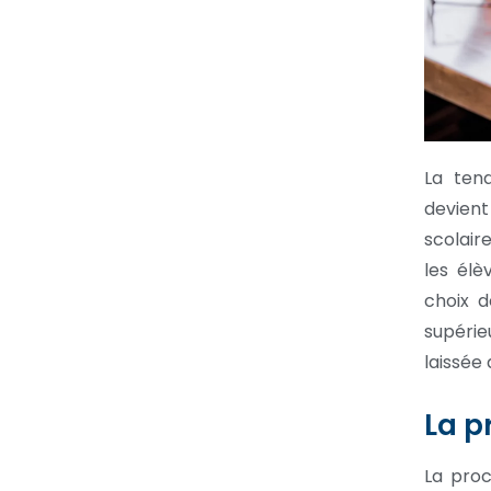
La ten
devien
scolair
les élè
choix d
supérie
laissée
La p
La proc