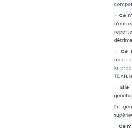
comport
–
Ce n’
n’entre
reporte
détrime
–
Ce 
médica
la pro
TDAH, l
–
Elle
génétiq
En gén
supérie
–
Ce n’