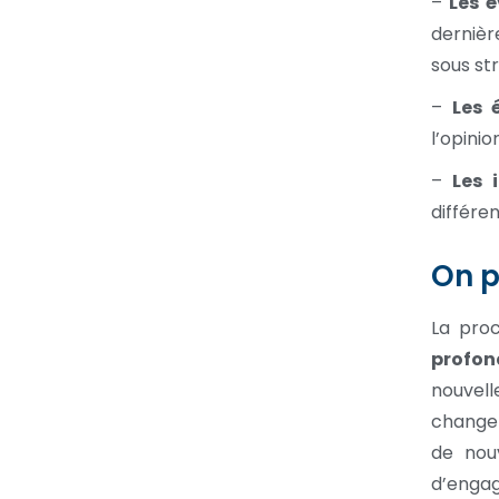
–
Les é
dernièr
sous str
–
Les 
l’opinio
–
Les 
différen
On p
La proc
profon
nouvelle
changer
de nou
d’enga