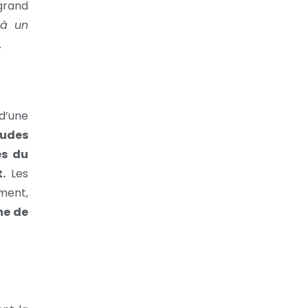
grand
 à un
…
d’une
tudes
es du
.
Les
ment,
me de