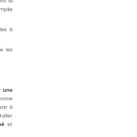
ent la
omplie
les à
e les
r une
bonne
enir à
taller
né
et