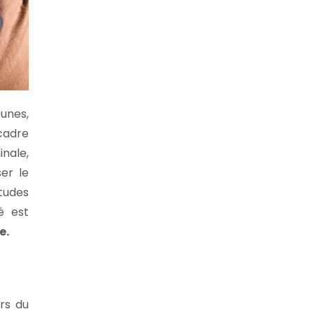
unes,
cadre
inale,
er le
tudes
é est
e.
rs du