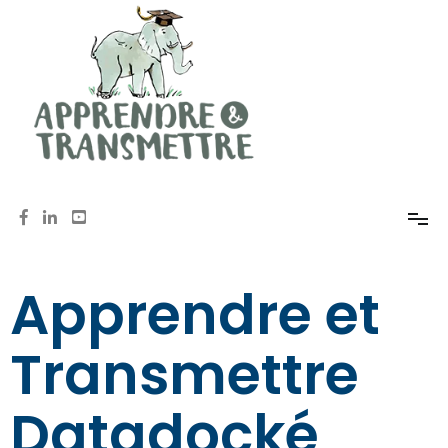
Mémoire, méthodologie, oral avec Anne de Pomereu
Apprendre et Transmettre
Apprendre et
Transmettre
Datadocké