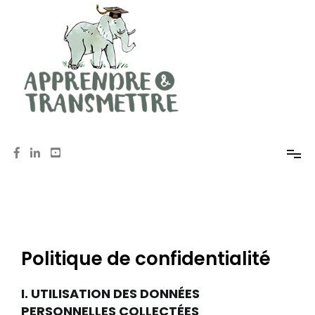
Mémoire, méthodologie, oral avec Anne de Pomereu
Apprendre et Transmettre
Politique de confidentialité
I. UTILISATION DES DONNÉES
PERSONNELLES COLLECTÉES