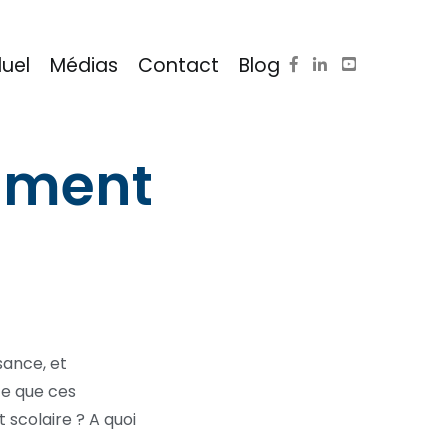
duel
Médias
Contact
Blog
aiment
sance, et
te que ces
 scolaire ? A quoi