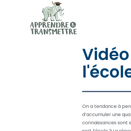
Mémoire, méthodologie, oral avec Anne de Pomer
Apprendre et Transmettre
Vidéo 
l'écol
On a tendance à pense
d’accumuler une quant
connaissances sont en
sert l’école ? La répo